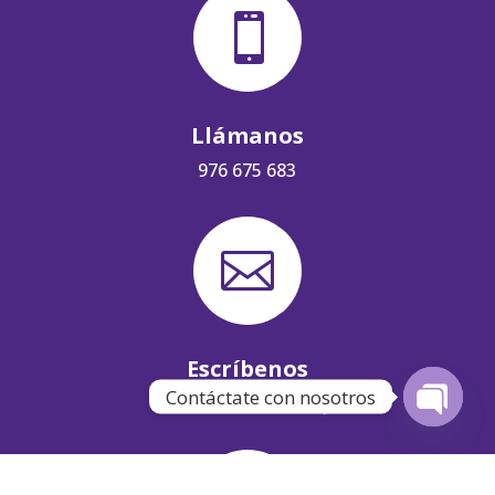

Llámanos
976 675 683

Escríbenos
Contáctate con nosotros
hola@victorino.com.pe
Open
chaty