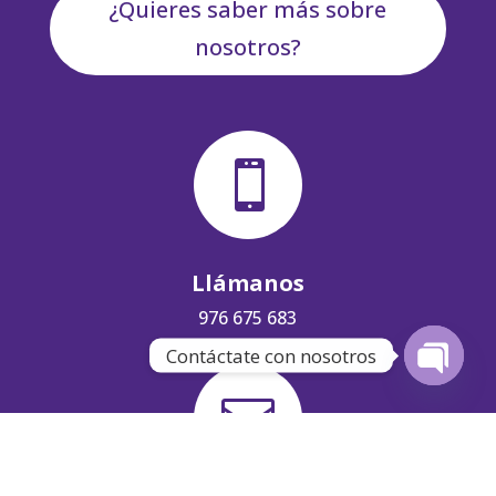
¿Quieres saber más sobre
nosotros?

Llámanos
976 675 683
Contáctate con nosotros
Open

chaty